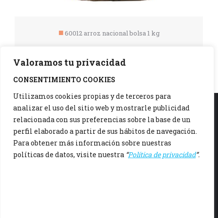
60012 arroz nacional bolsa 1 kg
Valoramos tu privacidad
CONSENTIMIENTO COOKIES
Utilizamos cookies propias y de terceros para
analizar el uso del sitio web y mostrarle publicidad
relacionada con sus preferencias sobre la base de un
942 37 15 06
perfil elaborado a partir de sus hábitos de navegación.
Polígono Otero C/ Otero Nave 3, 39608 Igollo, Cantabria
Para obtener más información sobre nuestras
políticas de datos, visite nuestra
“
Política de privacidad
”.
De Lunes a Viernes, de 8:00 a 12:00h y de 16:00 a 20:00h
comercialruiz@comercialruiz.es
Aviso Legal
Politica de Privacidad
Politica de Cookies