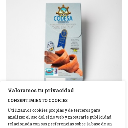
Valoramos tu privacidad
CONSENTIMIENTO COOKIES
40040 Anchoas CODESA LH120 serie
Utilizamos cookies propias y de terceros para
limitada (8 filetes) aceite oliva
analizar el uso del sitio web y mostrarle publicidad
Conservas de pescado
Por
redaccion
relacionada con sus preferencias sobre la base de un
17 febrero, 2022