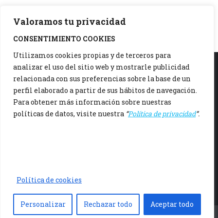
Valoramos tu privacidad
CONSENTIMIENTO COOKIES
Utilizamos cookies propias y de terceros para
analizar el uso del sitio web y mostrarle publicidad
relacionada con sus preferencias sobre la base de un
942 37 15 06
perfil elaborado a partir de sus hábitos de navegación.
Polígono Otero C/ Otero Nave 3, 39608 Igollo, Cantabria
Para obtener más información sobre nuestras
políticas de datos, visite nuestra
“
Política de privacidad
”.
De Lunes a Viernes, de 8:00 a 12:00h y de 16:00 a 20:00h
comercialruiz@comercialruiz.es
Aviso Legal
Politica de Privacidad
Politica de Cookies
Política de cookies
Personalizar
Rechazar todo
Aceptar todo
Menu principal