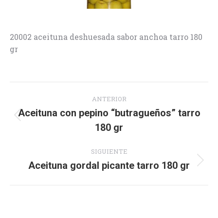
20002 aceituna deshuesada sabor anchoa tarro 180
gr
Navegación
ANTERIOR
entre
Aceituna con pepino “butragueños” tarro
Proyecto
180 gr
proyectos
anterior
SIGUIENTE
Aceituna gordal picante tarro 180 gr
Proyecto
siguiente