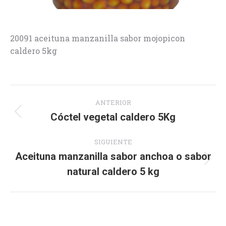
20091 aceituna manzanilla sabor mojopicon
caldero 5kg
Navegación
ANTERIOR
entre
Cóctel vegetal caldero 5Kg
Proyecto
anterior
proyectos
SIGUIENTE
Aceituna manzanilla sabor anchoa o sabor
Proyecto
natural caldero 5 kg
siguiente