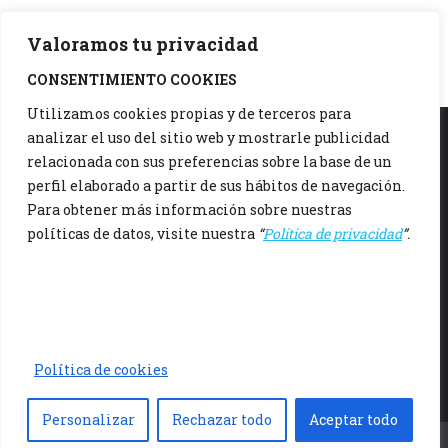
Valoramos tu privacidad
CONSENTIMIENTO COOKIES
Utilizamos cookies propias y de terceros para
analizar el uso del sitio web y mostrarle publicidad
relacionada con sus preferencias sobre la base de un
942 37 15 06
perfil elaborado a partir de sus hábitos de navegación.
Polígono Otero C/ Otero Nave 3, 39608 Igollo, Cantabria
Para obtener más información sobre nuestras
políticas de datos, visite nuestra
“
Política de privacidad
”.
De Lunes a Viernes, de 8:00 a 12:00h y de 16:00 a 20:00h
comercialruiz@comercialruiz.es
Aviso Legal
Politica de Privacidad
Politica de Cookies
Política de cookies
Personalizar
Rechazar todo
Aceptar todo
Menu principal